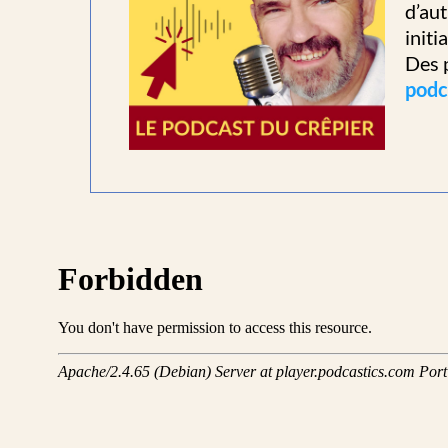
d’aut
initi
Des p
podc